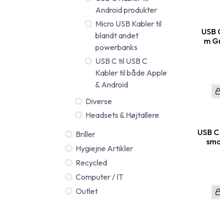
Android produkter
Micro USB Kabler til
USB C
blandt andet
m G
powerbanks
USB C til USB C
Kabler til både Apple
& Android
Diverse
Headsets & Højtallere
USB C 
Briller
sma
Hygiejne Artikler
Recycled
Computer / IT
Outlet