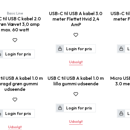
USB-C til USB A kabel 3.0
USB-C til
Basic Line
 til USB C kabel 2.0
meter Flettet Hvid 2,4
meter F
røn Vævet 3,0 amp
AmP
max. 60 watt
Login for pris
L
Login for pris
Udsolgt
til USB A kabel 1.0 m
USB C til USB A kabel 1.0 m
Micro USB
ragd grøn gummi
lilla gummi udseende
3.0 me
udseende
Login for pris
Login for pris
L
Udsolgt
Udsolgt