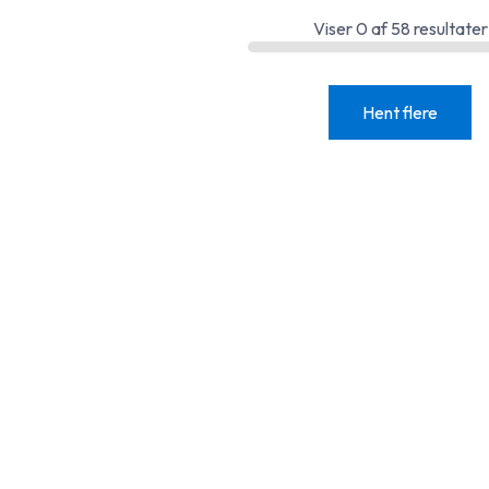
Viser
0
af
58
resultater
Hent flere