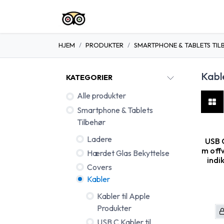
Spring til indhold
Startside
Shop
Om Os
Konta
HJEM
PRODUKTER
SMARTPHONE & TABLETS TIL
Kabl
KATEGORIER
Alle produkter
Smartphone & Tablets
Tilbehør
Ladere
USB C
m offw
Hærdet Glas Bekyttelse
indi
Covers
Kabler
Kabler til Apple
Produkter
USB C Kabler til