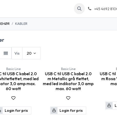
kt os
Arrangementer
Forum
Blog
+45 4692 810
BEHØR
KABLER
er
Vis
20
Basic Line
Basic Line
 til USB C kabel 2.0
USB C til USB C kabel 2.0
USB C til
hiteflettet, med led
m Metallic grå flettet,
m Rosa 
kator 3,0 amp max.
med led indikator 3,0 amp
max
60 watt
max. 60 watt
L
Login for pris
Login for pris