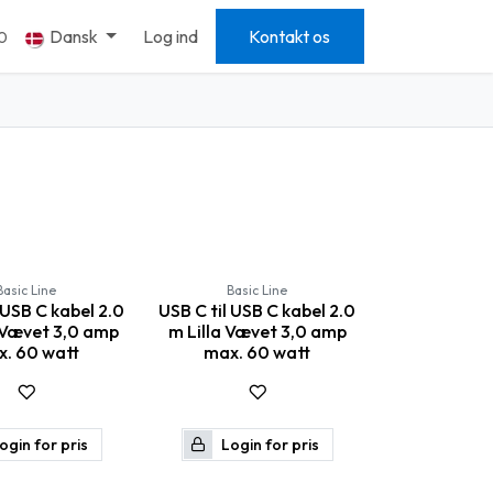
Dansk
Log ind
Kontakt os
0
Basic Line
Basic Line
 USB C kabel 2.0
USB C til USB C kabel 2.0
Vævet 3,0 amp
m Lilla Vævet 3,0 amp
. 60 watt
max. 60 watt
ogin for pris
Login for pris