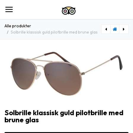
Spring til indhold
Alle produkter
Solbrille klassisk guld pilotbrille med brune glas
[404373-30136] Solbrille klassisk guld pilot brille med grønne glas
[404369-30129] Solbrille Sort med nikkel bund og nikkel bro samt nikkel dekoration med grønne glas
Solbrille klassisk guld pilotbrille med
brune glas