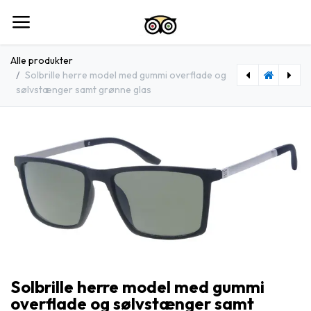
Spring til indhold
Alle produkter
Solbrille herre model med gummi overflade og
sølvstænger samt grønne glas
[404461-2159] Solbrille herre model med gummi overflade og gun stænger samt brune glas
[404459-2159] Solbrille herre model med gummi overflade og gun stænger samt sorte glas
Solbrille herre model med gummi
overflade og sølvstænger samt