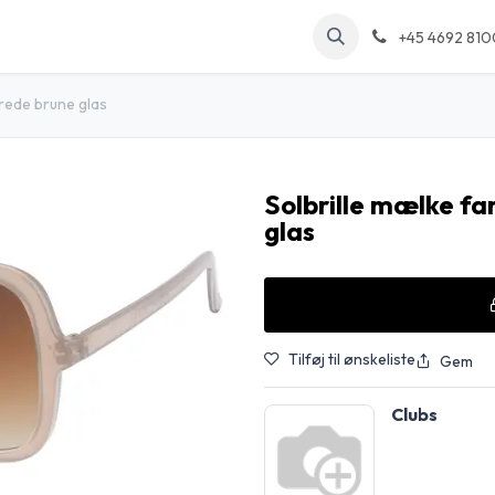
kt os
Arrangementer
Forum
Blog
+45 4692 810
rede brune glas
Solbrille mælke f
glas
Tilføj til ønskeliste
Gem
Clubs