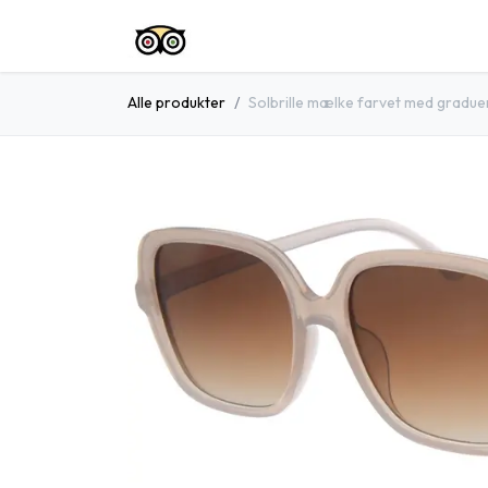
Spring til indhold
Startside
Shop
Om Os
Konta
Alle produkter
Solbrille mælke farvet med gradue