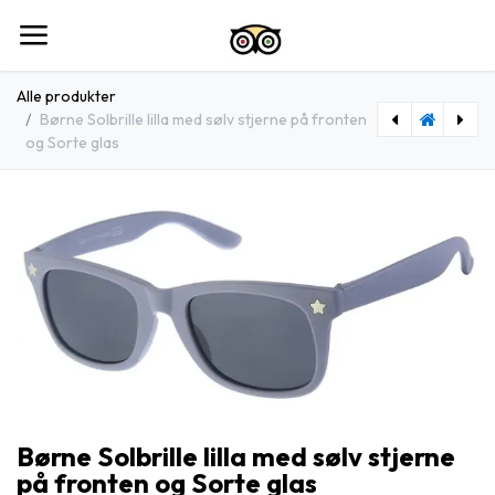
Spring til indhold
Alle produkter
Børne Solbrille lilla med sølv stjerne på fronten
og Sorte glas
[505251-24035] Børne Solbrille mat pink med sølv stjerne på fronten og Sorte glas
[505249-24035] Børne Solbrille mat grøn med sølv stjerne på fronten og Sorte glas
Børne Solbrille lilla med sølv stjerne
på fronten og Sorte glas