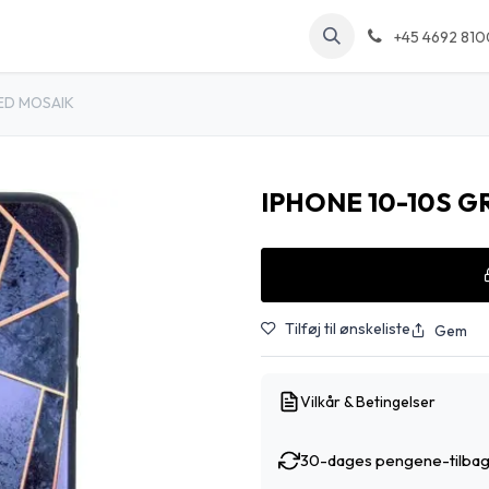
kt os
Arrangementer
Forum
Blog
+45 4692 810
ED MOSAIK
IPHONE 10-10S 
Tilføj til ønskeliste
Gem
Vilkår & Betingelser
30-dages pengene-tilbag