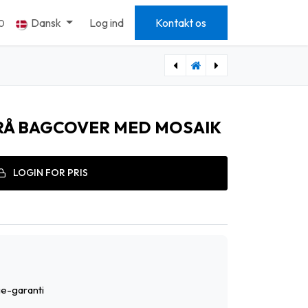
Dansk
Log ind
Kontakt os
0
[813017] IPHONE 10-10S BAGCOVER LILLA MOSAIK
[813019] IPHONE 10-10S BLÅT MOSAIK BAGCOVER
GRÅ BAGCOVER MED MOSAIK
LOGIN FOR PRIS
e-garanti