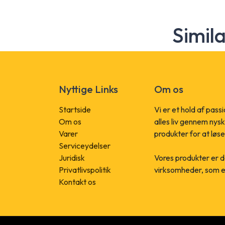
Simil
Nyttige Links
Om os
Startside
Vi er et hold af pass
Om os
alles liv gennem nys
Varer
produkter for at løse
Serviceydelser
Juridisk
Vores produkter er d
Privatlivspolitik
virksomheder, som er 
Kontakt os