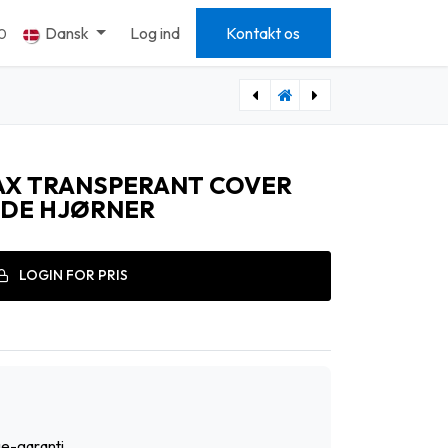
Dansk
Log ind
Kontakt os
0
[814007] IPHONE 11 Pro TRANSPERANT COVER MED FORSTÆRKEDE HJØRNER
[814009] IPHONE 11 BLÅT COVER MED FORSTÆRKNINGER
MAX TRANSPERANT COVER
DE HJØRNER
LOGIN FOR PRIS
e-garanti