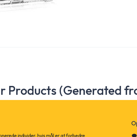
ar Products (Generated fr
Op
ionerede individer, hvis mål er at forbedre