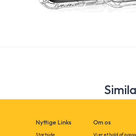
Simil
Nyttige Links
Om os
Startside
Vi er et hold af pass