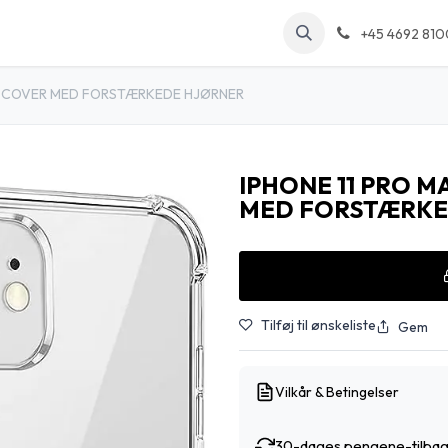
kt os
Arrangementer
Forum
Blog
+45 4692 810
NT COVER MED FORSTÆRKEDE HJØRNER
IPHONE 11 PRO 
MED FORSTÆRKE
Tilføj til ønskeliste
Gem
Vilkår & Betingelser
30-dages pengene-tilbag