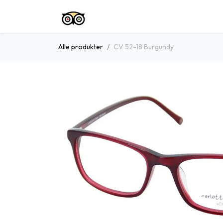
Spring til indhold
Startside
Shop
Om Os
Konta
Alle produkter
CV 52-18 Burgundy