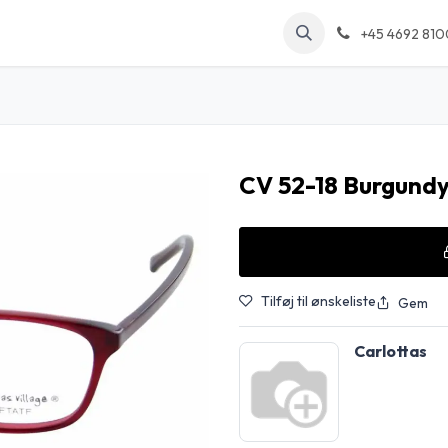
kt os
Arrangementer
Forum
Blog
+45 4692 810
CV 52-18 Burgund
Tilføj til ønskeliste
Gem
Carlottas