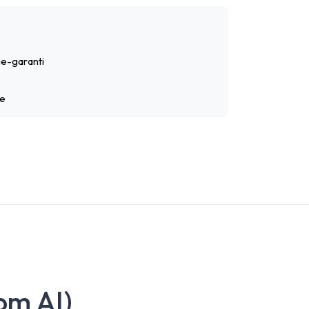
e-garanti
ge
om AI)