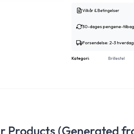
Vilkår & Betingelser
30-dages pengene-tilbag
Forsendelse: 2-3 hverda
Kategori:
Brillestel
ar Products (Generated fr