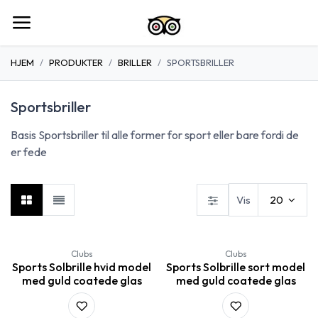
Spring til indhold
HJEM
PRODUKTER
BRILLER
SPORTSBRILLER
Sportsbriller
Basis Sportsbriller til alle former for sport eller bare fordi de
er fede
Vis
20
Clubs
Clubs
Sports Solbrille hvid model
Sports Solbrille sort model
med guld coatede glas
med guld coatede glas