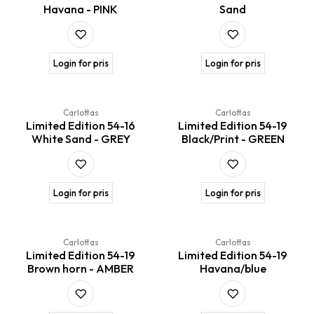
Havana - PINK
Sand
Login for pris
Login for pris
Carlottas
Carlottas
Limited Edition 54-16
Limited Edition 54-19
White Sand - GREY
Black/Print - GREEN
Login for pris
Login for pris
Carlottas
Carlottas
Limited Edition 54-19
Limited Edition 54-19
Brown horn - AMBER
Havana/blue