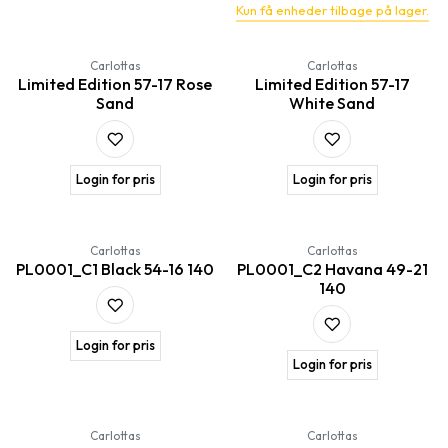
Kun få enheder tilbage på lager.
Carlottas
Carlottas
Limited Edition 57-17 Rose
Limited Edition 57-17
Sand
White Sand
Login for pris
Login for pris
Carlottas
Carlottas
PL0001_C1 Black 54-16 140
PL0001_C2 Havana 49-21
140
Login for pris
Login for pris
Carlottas
Carlottas