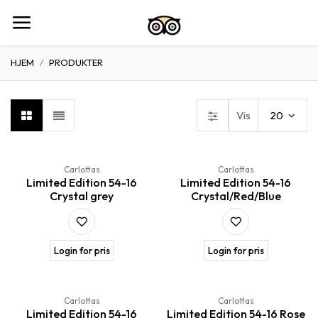
Spring til indhold
HJEM
PRODUKTER
Vis
20
Carlottas
Carlottas
Limited Edition 54-16
Limited Edition 54-16
Crystal grey
Crystal/Red/Blue
Login for pris
Login for pris
Carlottas
Carlottas
Limited Edition 54-16
Limited Edition 54-16 Rose